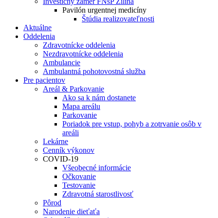
Investičný zámer FNsP Žilina
Pavilón urgentnej medicíny
Štúdia realizovateľnosti
Aktuálne
Oddelenia
Zdravotnícke oddelenia
Nezdravotnícke oddelenia
Ambulancie
Ambulantná pohotovostná služba
Pre pacientov
Areál & Parkovanie
Ako sa k nám dostanete
Mapa areálu
Parkovanie
Poriadok pre vstup, pohyb a zotrvanie osôb v
areáli
Lekárne
Cenník výkonov
COVID-19
Všeobecné informácie
Očkovanie
Testovanie
Zdravotná starostlivosť
Pôrod
Narodenie dieťaťa