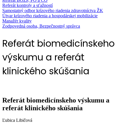
Referát BOZP, PO a CO
Referát kontroly a sťažností
Samostatný odbor krízového riadenia zdravotníctva ŽK
Útvar krízového riadenia a hospodárskej mobilizácie
Manažér kvality
Zodpovedná osoba, Bezpečnostný správca
Referát biomedicínskeho
výskumu a referát
klinického skúšania
Referát biomedicínskeho výskumu a
referát klinického skúšania
Ľubica Libičová