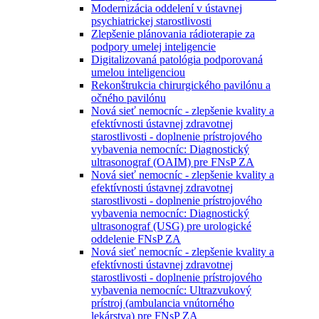
Modernizácia oddelení v ústavnej
psychiatrickej starostlivosti
Zlepšenie plánovania rádioterapie za
podpory umelej inteligencie
Digitalizovaná patológia podporovaná
umelou inteligenciou
Rekonštrukcia chirurgického pavilónu a
očného pavilónu
Nová sieť nemocníc - zlepšenie kvality a
efektívnosti ústavnej zdravotnej
starostlivosti - doplnenie prístrojového
vybavenia nemocníc: Diagnostický
ultrasonograf (OAIM) pre FNsP ZA
Nová sieť nemocníc - zlepšenie kvality a
efektívnosti ústavnej zdravotnej
starostlivosti - doplnenie prístrojového
vybavenia nemocníc: Diagnostický
ultrasonograf (USG) pre urologické
oddelenie FNsP ZA
Nová sieť nemocníc - zlepšenie kvality a
efektívnosti ústavnej zdravotnej
starostlivosti - doplnenie prístrojového
vybavenia nemocníc: Ultrazvukový
prístroj (ambulancia vnútorného
lekárstva) pre FNsP ZA