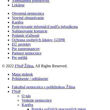
Ambulantná pohotovosť
Lekárne
Otvorená nemocnica
Verejné obstarávanie
Kariéra
Poskytovanie informácií podľa infozákona
Nahlasovanie korupcie
Podanie sťažnosti
Ochrana osobných údajov, GDPR
EÚ projekty
Pre zamestnancov
Partneri nemocnice
Pre médiá
© 2022
FNsP Žilina.
All Rights Reserved.
Mapa stránok
Prihlásenie / odhlásenie
Fakultná nemocnica s poliklinikou Žilina
FNsP
O nás
Vedenie nemocnice
Kariéra
Ponuka voľných pracovných miest