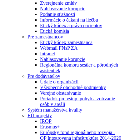
Zverejnenie zmlúv
Nahlasovanie korupcie
Podanie sťažnosti
Informácie o čakaní na liečbu
Etický kódex a práva pacientov
Etická komisia
Pre zamestnancov
Etický kódex zamestnanca
Webmail FNsP ZA
Intranet
Nahlasovanie korupcie
Regionálna komora sestier a pôrodných
asistentiek
Pre dodávateľov
Údaje o organizácii
Všeobecné obchodné podmienky
Verejné obstarávanie
Poriadok pre vstup, pohyb a zotrvanie
osôb v areáli
Systém manažérstva kvality
EÚ projekty
IROP
Erasmus+
Európsky fond regionálneho rozvoja -
OP Integrovaná infraštruktúra 2014-2020