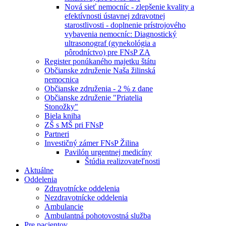
Nová sieť nemocníc - zlepšenie kvality a
efektívnosti ústavnej zdravotnej
starostlivosti - doplnenie prístrojového
vybavenia nemocníc: Diagnostický
ultrasonograf (gynekológia a
pôrodníctvo) pre FNsP ZA
Register ponúkaného majetku štátu
Občianske združenie Naša žilinská
nemocnica
Občianske združenia - 2 % z dane
Občianske združenie "Priatelia
Stonožky"
Biela kniha
ZŠ s MŠ pri FNsP
Partneri
Investičný zámer FNsP Žilina
Pavilón urgentnej medicíny
Štúdia realizovateľnosti
Aktuálne
Oddelenia
Zdravotnícke oddelenia
Nezdravotnícke oddelenia
Ambulancie
Ambulantná pohotovostná služba
Pre pacientov