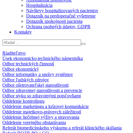
Hospitalizácia
Návštevy hospitalizovaných pacientov
Dotazník na predoperačné vyšetrenie
Dotazník spokojnosti pacienta
Ochrana osobných údajov, GDPR
Kontakty
Riaditeľstvo
Úsek ekonomicko-technického námestníka
Odbor technických činností
Odbor ekonomický
Odbor informatiky a správy systémov
Odbor ľudských zdrojov
Odbor ošetrovateľskej starostlivosti
Odbor zdravotnej starostlivosti a prevencie
Odbor styku so zdravotnými poisťovňami
Oddelenie kontrolingu
Oddelenie marketingu a krízovej komunikácie
Oddelenie majetkovo-právnych záležitostí
Oddelenie liečebnej výživy a stravovania
Oddelenie verejného obstarávania
Referát biomedicínskeho výskumu a referát klinického skúšania