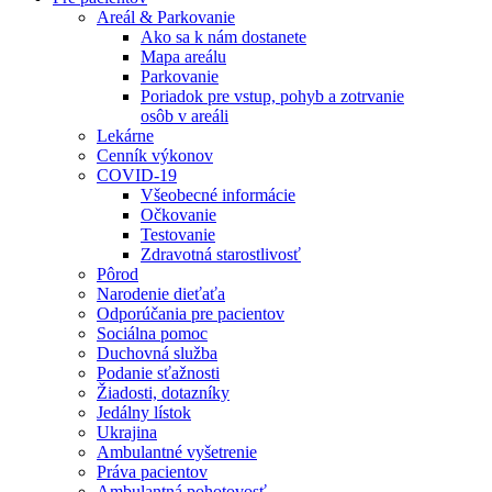
Areál & Parkovanie
Ako sa k nám dostanete
Mapa areálu
Parkovanie
Poriadok pre vstup, pohyb a zotrvanie
osôb v areáli
Lekárne
Cenník výkonov
COVID-19
Všeobecné informácie
Očkovanie
Testovanie
Zdravotná starostlivosť
Pôrod
Narodenie dieťaťa
Odporúčania pre pacientov
Sociálna pomoc
Duchovná služba
Podanie sťažnosti
Žiadosti, dotazníky
Jedálny lístok
Ukrajina
Ambulantné vyšetrenie
Práva pacientov
Ambulantná pohotovosť