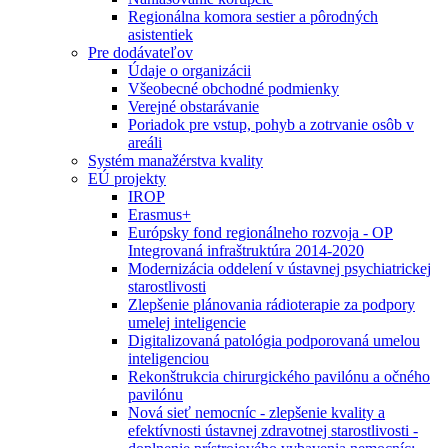
Regionálna komora sestier a pôrodných
asistentiek
Pre dodávateľov
Údaje o organizácii
Všeobecné obchodné podmienky
Verejné obstarávanie
Poriadok pre vstup, pohyb a zotrvanie osôb v
areáli
Systém manažérstva kvality
EÚ projekty
IROP
Erasmus+
Európsky fond regionálneho rozvoja - OP
Integrovaná infraštruktúra 2014-2020
Modernizácia oddelení v ústavnej psychiatrickej
starostlivosti
Zlepšenie plánovania rádioterapie za podpory
umelej inteligencie
Digitalizovaná patológia podporovaná umelou
inteligenciou
Rekonštrukcia chirurgického pavilónu a očného
pavilónu
Nová sieť nemocníc - zlepšenie kvality a
efektívnosti ústavnej zdravotnej starostlivosti -