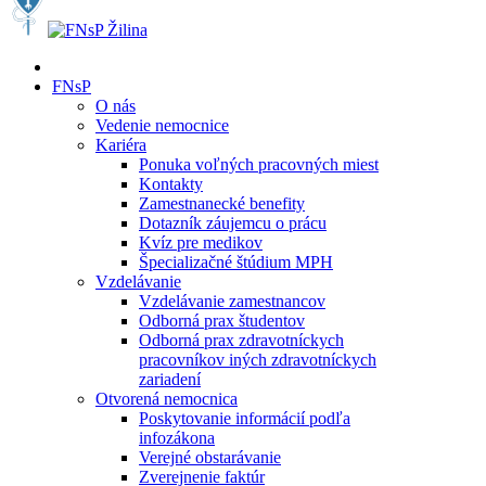
FNsP
O nás
Vedenie nemocnice
Kariéra
Ponuka voľných pracovných miest
Kontakty
Zamestnanecké benefity
Dotazník záujemcu o prácu
Kvíz pre medikov
Špecializačné štúdium MPH
Vzdelávanie
Vzdelávanie zamestnancov
Odborná prax študentov
Odborná prax zdravotníckych
pracovníkov iných zdravotníckych
zariadení
Otvorená nemocnica
Poskytovanie informácií podľa
infozákona
Verejné obstarávanie
Zverejnenie faktúr