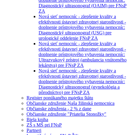
doplnenie prístrojového vybavenia nemocníc:
Diagnostický ultrasonograf (OAIM) pre FNsP
ZA
Nová sieť nemocníc - zlepšenie kvality a
efektívnosti ústavnej zdravotnej starostlivosti -
doplnenie prístrojového vybavenia nemocníc:
Diagnostický ultrasonograf (USG) pre
urologické oddelenie FNsP ZA
Nová sieť nemocníc - zlepšenie kvality a
efektívnosti ústavnej zdravotnej starostlivosti -
doplnenie prístrojového vybavenia nemocníc:
Ultrazvukový prístroj (ambulancia vnútorného
lekárstva) pre FNsP ZA
Nová sieť nemocníc - zlepšenie kvality a
efektívnosti ústavnej zdravotnej starostlivosti -
doplnenie prístrojového vybavenia nemocníc:
Diagnostický ultrasonograf (gynekológia a
pôrodníctvo) pre FNsP ZA
Register ponúkaného majetku štátu
Občianske združenie Naša žilinská nemocnica
Občianske združenia - 2 % z dane
Občianske združenie "Priatelia Stonožky"
Biela kniha
ZŠ s MŠ pri FNsP
Partneri