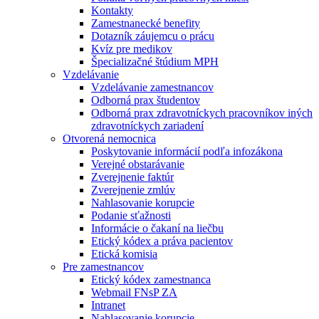
Kontakty
Zamestnanecké benefity
Dotazník záujemcu o prácu
Kvíz pre medikov
Špecializačné štúdium MPH
Vzdelávanie
Vzdelávanie zamestnancov
Odborná prax študentov
Odborná prax zdravotníckych pracovníkov iných
zdravotníckych zariadení
Otvorená nemocnica
Poskytovanie informácií podľa infozákona
Verejné obstarávanie
Zverejnenie faktúr
Zverejnenie zmlúv
Nahlasovanie korupcie
Podanie sťažnosti
Informácie o čakaní na liečbu
Etický kódex a práva pacientov
Etická komisia
Pre zamestnancov
Etický kódex zamestnanca
Webmail FNsP ZA
Intranet
Nahlasovanie korupcie