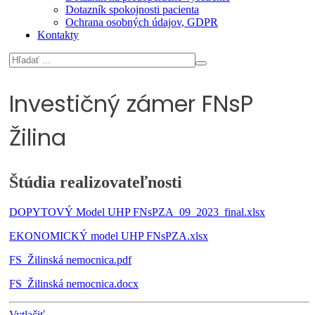
Dotazník spokojnosti pacienta
Ochrana osobných údajov, GDPR
Kontakty
Investičný zámer FNsP
Žilina
Štúdia realizovateľnosti
DOPYTOVÝ Model UHP FNsPZA_09_2023_final.xlsx
EKONOMICKÝ model UHP FNsPZA.xlsx
FS_Žilinská nemocnica.pdf
FS_Žilinská nemocnica.docx
Vytlačiť