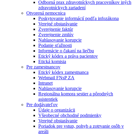
Odborná prax zdravotníckych pracovníkov iných
zdravotníckych zariadení
Otvorená nemocnica
Poskytovanie informácií podľa infozákona
Verejné obstarávanie
Zverejnenie faktúr
Zverejnenie zmlúv
Nahlasovanie korupcie
Podanie sťažnosti
Informácie o čakaní na liečbu
Etický kódex a práva pacientov
Etická komisia
Pre zamestnancov
Etický kódex zamestnanca
Webmail FNsP ZA
Intranet
Nahlasovanie korupcie
Regionálna komora sestier a pôrodných
asistentiek
Pre dodávateľov
Údaje o organizácii
Všeobecné obchodné podmienky
Verejné obstarávanie
Poriadok pre vstup, pohyb a zotrvanie osôb v
areáli