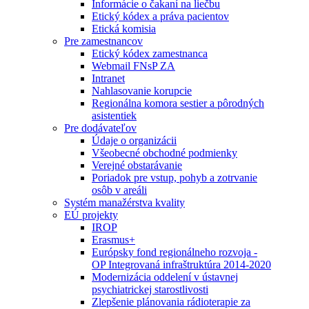
Informácie o čakaní na liečbu
Etický kódex a práva pacientov
Etická komisia
Pre zamestnancov
Etický kódex zamestnanca
Webmail FNsP ZA
Intranet
Nahlasovanie korupcie
Regionálna komora sestier a pôrodných
asistentiek
Pre dodávateľov
Údaje o organizácii
Všeobecné obchodné podmienky
Verejné obstarávanie
Poriadok pre vstup, pohyb a zotrvanie
osôb v areáli
Systém manažérstva kvality
EÚ projekty
IROP
Erasmus+
Európsky fond regionálneho rozvoja -
OP Integrovaná infraštruktúra 2014-2020
Modernizácia oddelení v ústavnej
psychiatrickej starostlivosti
Zlepšenie plánovania rádioterapie za