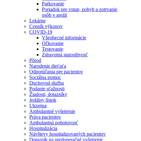
Parkovanie
Poriadok pre vstup, pohyb a zotrvanie
osôb v areáli
Lekárne
Cenník výkonov
COVID-19
Všeobecné informácie
Očkovanie
Testovanie
Zdravotná starostlivosť
Pôrod
Narodenie dieťaťa
Odporúčania pre pacientov
Sociálna pomoc
Duchovná služba
Podanie sťažnosti
Žiadosti, dotazníky
Jedálny lístok
Ukrajina
Ambulantné vyšetrenie
Práva pacientov
Ambulantná pohotovosť
Hospitalizácia
Návštevy hospitalizovaných pacientov
Dotazník na predoperačné vyšetrenie