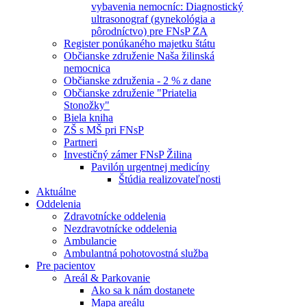
vybavenia nemocníc: Diagnostický
ultrasonograf (gynekológia a
pôrodníctvo) pre FNsP ZA
Register ponúkaného majetku štátu
Občianske združenie Naša žilinská
nemocnica
Občianske združenia - 2 % z dane
Občianske združenie "Priatelia
Stonožky"
Biela kniha
ZŠ s MŠ pri FNsP
Partneri
Investičný zámer FNsP Žilina
Pavilón urgentnej medicíny
Štúdia realizovateľnosti
Aktuálne
Oddelenia
Zdravotnícke oddelenia
Nezdravotnícke oddelenia
Ambulancie
Ambulantná pohotovostná služba
Pre pacientov
Areál & Parkovanie
Ako sa k nám dostanete
Mapa areálu