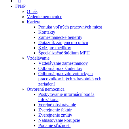
FNsP
O nás
Vedenie nemocnice
Kariéra
Ponuka voľných pracovných miest
Kontakty
Zamestnanecké benefity
Dotazník záujemcu o prácu
Kvíz pre medikov
Špecializačné štúdium MPH
Vzdelávanie
Vzdelávanie zamestnancov
Odborná prax študentov
Odborná prax zdravotníckych
pracovníkov iných zdravotníckych
zariadení
Otvorená nemocnica
Poskytovanie informácií podľa
infozákona
Verejné obstarávanie
Zverejnenie faktúr
Zverejnenie zmlúv
Nahlasovanie korupcie
Podanie sťažnosti