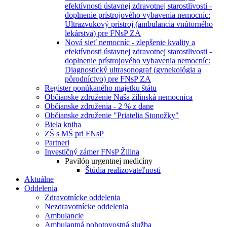
efektívnosti ústavnej zdravotnej starostlivosti -
doplnenie prístrojového vybavenia nemocníc:
Ultrazvukový prístroj (ambulancia vnútorného
lekárstva) pre FNsP ZA
Nová sieť nemocníc - zlepšenie kvality a
efektívnosti ústavnej zdravotnej starostlivosti -
doplnenie prístrojového vybavenia nemocníc:
Diagnostický ultrasonograf (gynekológia a
pôrodníctvo) pre FNsP ZA
Register ponúkaného majetku štátu
Občianske združenie Naša žilinská nemocnica
Občianske združenia - 2 % z dane
Občianske združenie "Priatelia Stonožky"
Biela kniha
ZŠ s MŠ pri FNsP
Partneri
Investičný zámer FNsP Žilina
Pavilón urgentnej medicíny
Štúdia realizovateľnosti
Aktuálne
Oddelenia
Zdravotnícke oddelenia
Nezdravotnícke oddelenia
Ambulancie
Ambulantná pohotovostná služba