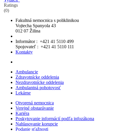
Ratings
(0)
Fakultná nemocnica s poliklinikou
Vojtecha Spanyola 43
012 07 Žilina
Informátor : +421 41 5110 499
Spojovateľ : +421 41 5110 111
Kontakty
Ambulancie
Zdravotnícke oddelenia
Nezdravotnícke oddelenia
Ambulantná pohotovosť
Lekárne
Otvorená nemocnica
Verejné obstarávanie
Kariéra
Poskytovanie informácií podľa infozákona
Nahlasovanie korupcie
Podanie sťažnosti