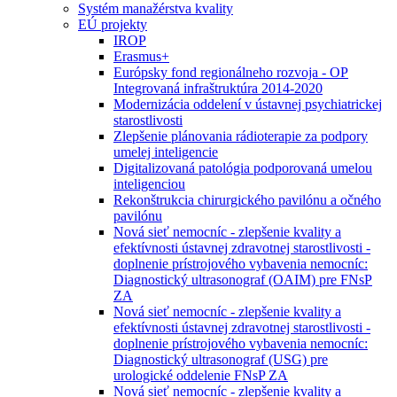
Systém manažérstva kvality
EÚ projekty
IROP
Erasmus+
Európsky fond regionálneho rozvoja - OP
Integrovaná infraštruktúra 2014-2020
Modernizácia oddelení v ústavnej psychiatrickej
starostlivosti
Zlepšenie plánovania rádioterapie za podpory
umelej inteligencie
Digitalizovaná patológia podporovaná umelou
inteligenciou
Rekonštrukcia chirurgického pavilónu a očného
pavilónu
Nová sieť nemocníc - zlepšenie kvality a
efektívnosti ústavnej zdravotnej starostlivosti -
doplnenie prístrojového vybavenia nemocníc:
Diagnostický ultrasonograf (OAIM) pre FNsP
ZA
Nová sieť nemocníc - zlepšenie kvality a
efektívnosti ústavnej zdravotnej starostlivosti -
doplnenie prístrojového vybavenia nemocníc:
Diagnostický ultrasonograf (USG) pre
urologické oddelenie FNsP ZA
Nová sieť nemocníc - zlepšenie kvality a