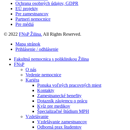
Ochrana osobných údajov, GDPR
EÚ projekty
Pre zamestnancov
Partneri nemocnice
Pre médiá
© 2022
FNsP Žilina.
All Rights Reserved.
Mapa stránok
Prihlásenie / odhlásenie
Fakultná nemocnica s poliklinikou Žilina
FNsP
O nás
Vedenie nemocnice
Kariéra
Ponuka voľných pracovných miest
Kontakty
Zamestnanecké benefity
Dotazník záujemcu o prácu
Kvíz pre medikov
Špecializačné štúdium MPH
Vzdelávanie
Vzdelávanie zamestnancov
Odborná prax študentov