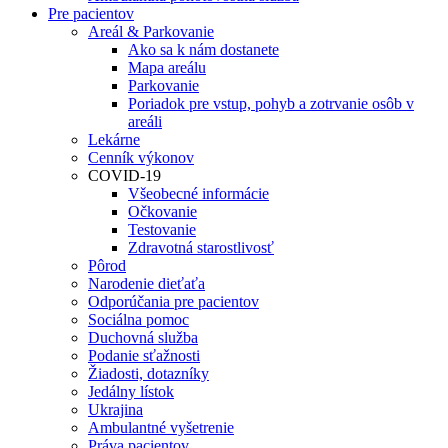
Pre pacientov
Areál & Parkovanie
Ako sa k nám dostanete
Mapa areálu
Parkovanie
Poriadok pre vstup, pohyb a zotrvanie osôb v
areáli
Lekárne
Cenník výkonov
COVID-19
Všeobecné informácie
Očkovanie
Testovanie
Zdravotná starostlivosť
Pôrod
Narodenie dieťaťa
Odporúčania pre pacientov
Sociálna pomoc
Duchovná služba
Podanie sťažnosti
Žiadosti, dotazníky
Jedálny lístok
Ukrajina
Ambulantné vyšetrenie
Práva pacientov