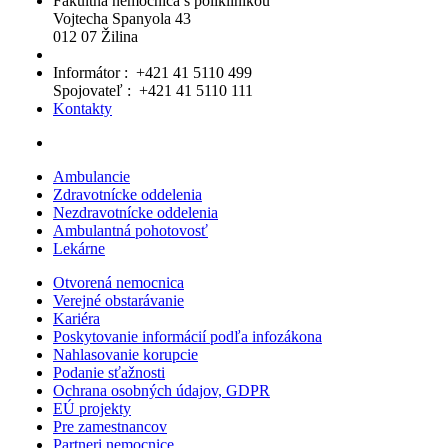
Fakultná nemocnica s poliklinikou
Vojtecha Spanyola 43
012 07 Žilina
Informátor : +421 41 5110 499
Spojovateľ : +421 41 5110 111
Kontakty
Ambulancie
Zdravotnícke oddelenia
Nezdravotnícke oddelenia
Ambulantná pohotovosť
Lekárne
Otvorená nemocnica
Verejné obstarávanie
Kariéra
Poskytovanie informácií podľa infozákona
Nahlasovanie korupcie
Podanie sťažnosti
Ochrana osobných údajov, GDPR
EÚ projekty
Pre zamestnancov
Partneri nemocnice