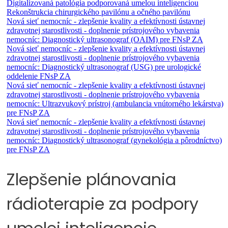
Digitalizovaná patológia podporovaná umelou inteligenciou
Rekonštrukcia chirurgického pavilónu a očného pavilónu
Nová sieť nemocníc - zlepšenie kvality a efektívnosti ústavnej
zdravotnej starostlivosti - doplnenie prístrojového vybavenia
nemocníc: Diagnostický ultrasonograf (OAIM) pre FNsP ZA
Nová sieť nemocníc - zlepšenie kvality a efektívnosti ústavnej
zdravotnej starostlivosti - doplnenie prístrojového vybavenia
nemocníc: Diagnostický ultrasonograf (USG) pre urologické
oddelenie FNsP ZA
Nová sieť nemocníc - zlepšenie kvality a efektívnosti ústavnej
zdravotnej starostlivosti - doplnenie prístrojového vybavenia
nemocníc: Ultrazvukový prístroj (ambulancia vnútorného lekárstva)
pre FNsP ZA
Nová sieť nemocníc - zlepšenie kvality a efektívnosti ústavnej
zdravotnej starostlivosti - doplnenie prístrojového vybavenia
nemocníc: Diagnostický ultrasonograf (gynekológia a pôrodníctvo)
pre FNsP ZA
Zlepšenie plánovania
rádioterapie za podpory