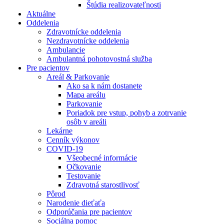
Štúdia realizovateľnosti
Aktuálne
Oddelenia
Zdravotnícke oddelenia
Nezdravotnícke oddelenia
Ambulancie
Ambulantná pohotovostná služba
Pre pacientov
Areál & Parkovanie
Ako sa k nám dostanete
Mapa areálu
Parkovanie
Poriadok pre vstup, pohyb a zotrvanie
osôb v areáli
Lekárne
Cenník výkonov
COVID-19
Všeobecné informácie
Očkovanie
Testovanie
Zdravotná starostlivosť
Pôrod
Narodenie dieťaťa
Odporúčania pre pacientov
Sociálna pomoc