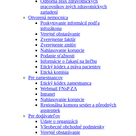
Odborná prax zdravotníckych
pracovníkov iných zdravotníckych
zariadení
Otvorená nemocnica
Poskytovanie informácií podľa
infozákona
Verejné obstarávanie
Zverejnenie faktúr
Zverejnenie zmlúv
Nahlasovanie korupcie
Podanie sťažnosti
Informácie o čakaní na liečbu
Etický kódex a práva pacientov
Etická komisia
Pre zamestnancov
Etický kódex zamestnanca
Webmail FNsP ZA
Intranet
Nahlasovanie korupcie
Regionálna komora sestier a pôrodných
asistentiek
Pre dodávateľov
Údaje o organizácii
Všeobecné obchodné podmienky
Verejné obstarávanie