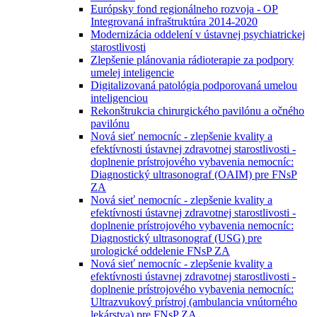
Európsky fond regionálneho rozvoja - OP
Integrovaná infraštruktúra 2014-2020
Modernizácia oddelení v ústavnej psychiatrickej
starostlivosti
Zlepšenie plánovania rádioterapie za podpory
umelej inteligencie
Digitalizovaná patológia podporovaná umelou
inteligenciou
Rekonštrukcia chirurgického pavilónu a očného
pavilónu
Nová sieť nemocníc - zlepšenie kvality a
efektívnosti ústavnej zdravotnej starostlivosti -
doplnenie prístrojového vybavenia nemocníc:
Diagnostický ultrasonograf (OAIM) pre FNsP
ZA
Nová sieť nemocníc - zlepšenie kvality a
efektívnosti ústavnej zdravotnej starostlivosti -
doplnenie prístrojového vybavenia nemocníc:
Diagnostický ultrasonograf (USG) pre
urologické oddelenie FNsP ZA
Nová sieť nemocníc - zlepšenie kvality a
efektívnosti ústavnej zdravotnej starostlivosti -
doplnenie prístrojového vybavenia nemocníc:
Ultrazvukový prístroj (ambulancia vnútorného
lekárstva) pre FNsP ZA