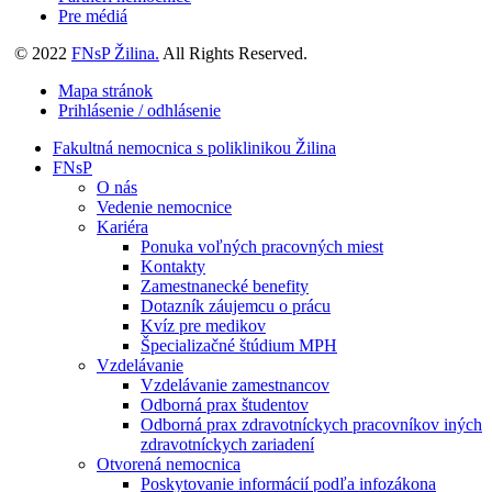
Pre médiá
© 2022
FNsP Žilina.
All Rights Reserved.
Mapa stránok
Prihlásenie / odhlásenie
Fakultná nemocnica s poliklinikou Žilina
FNsP
O nás
Vedenie nemocnice
Kariéra
Ponuka voľných pracovných miest
Kontakty
Zamestnanecké benefity
Dotazník záujemcu o prácu
Kvíz pre medikov
Špecializačné štúdium MPH
Vzdelávanie
Vzdelávanie zamestnancov
Odborná prax študentov
Odborná prax zdravotníckych pracovníkov iných
zdravotníckych zariadení
Otvorená nemocnica
Poskytovanie informácií podľa infozákona