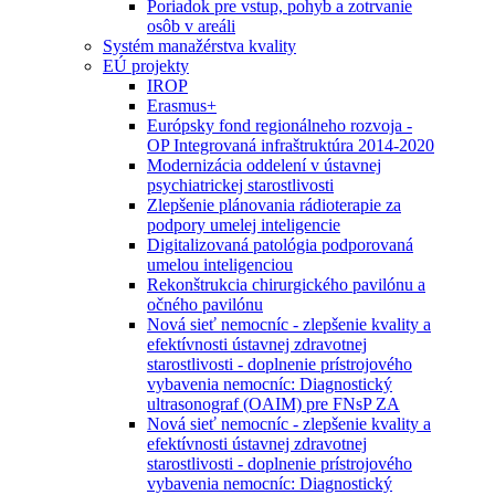
Poriadok pre vstup, pohyb a zotrvanie
osôb v areáli
Systém manažérstva kvality
EÚ projekty
IROP
Erasmus+
Európsky fond regionálneho rozvoja -
OP Integrovaná infraštruktúra 2014-2020
Modernizácia oddelení v ústavnej
psychiatrickej starostlivosti
Zlepšenie plánovania rádioterapie za
podpory umelej inteligencie
Digitalizovaná patológia podporovaná
umelou inteligenciou
Rekonštrukcia chirurgického pavilónu a
očného pavilónu
Nová sieť nemocníc - zlepšenie kvality a
efektívnosti ústavnej zdravotnej
starostlivosti - doplnenie prístrojového
vybavenia nemocníc: Diagnostický
ultrasonograf (OAIM) pre FNsP ZA
Nová sieť nemocníc - zlepšenie kvality a
efektívnosti ústavnej zdravotnej
starostlivosti - doplnenie prístrojového
vybavenia nemocníc: Diagnostický