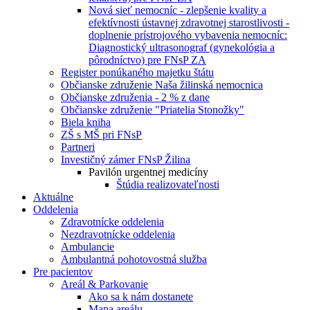
Nová sieť nemocníc - zlepšenie kvality a
efektívnosti ústavnej zdravotnej starostlivosti -
doplnenie prístrojového vybavenia nemocníc:
Diagnostický ultrasonograf (gynekológia a
pôrodníctvo) pre FNsP ZA
Register ponúkaného majetku štátu
Občianske združenie Naša žilinská nemocnica
Občianske združenia - 2 % z dane
Občianske združenie "Priatelia Stonožky"
Biela kniha
ZŠ s MŠ pri FNsP
Partneri
Investičný zámer FNsP Žilina
Pavilón urgentnej medicíny
Štúdia realizovateľnosti
Aktuálne
Oddelenia
Zdravotnícke oddelenia
Nezdravotnícke oddelenia
Ambulancie
Ambulantná pohotovostná služba
Pre pacientov
Areál & Parkovanie
Ako sa k nám dostanete
Mapa areálu