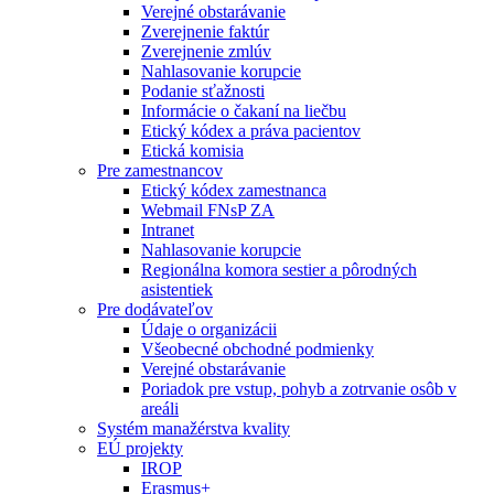
Verejné obstarávanie
Zverejnenie faktúr
Zverejnenie zmlúv
Nahlasovanie korupcie
Podanie sťažnosti
Informácie o čakaní na liečbu
Etický kódex a práva pacientov
Etická komisia
Pre zamestnancov
Etický kódex zamestnanca
Webmail FNsP ZA
Intranet
Nahlasovanie korupcie
Regionálna komora sestier a pôrodných
asistentiek
Pre dodávateľov
Údaje o organizácii
Všeobecné obchodné podmienky
Verejné obstarávanie
Poriadok pre vstup, pohyb a zotrvanie osôb v
areáli
Systém manažérstva kvality
EÚ projekty
IROP
Erasmus+