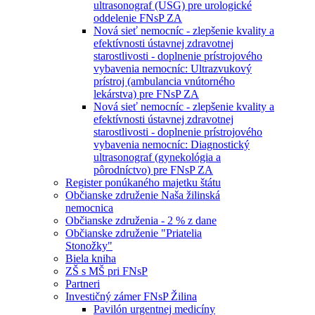
ultrasonograf (USG) pre urologické
oddelenie FNsP ZA
Nová sieť nemocníc - zlepšenie kvality a
efektívnosti ústavnej zdravotnej
starostlivosti - doplnenie prístrojového
vybavenia nemocníc: Ultrazvukový
prístroj (ambulancia vnútorného
lekárstva) pre FNsP ZA
Nová sieť nemocníc - zlepšenie kvality a
efektívnosti ústavnej zdravotnej
starostlivosti - doplnenie prístrojového
vybavenia nemocníc: Diagnostický
ultrasonograf (gynekológia a
pôrodníctvo) pre FNsP ZA
Register ponúkaného majetku štátu
Občianske združenie Naša žilinská
nemocnica
Občianske združenia - 2 % z dane
Občianske združenie "Priatelia
Stonožky"
Biela kniha
ZŠ s MŠ pri FNsP
Partneri
Investičný zámer FNsP Žilina
Pavilón urgentnej medicíny