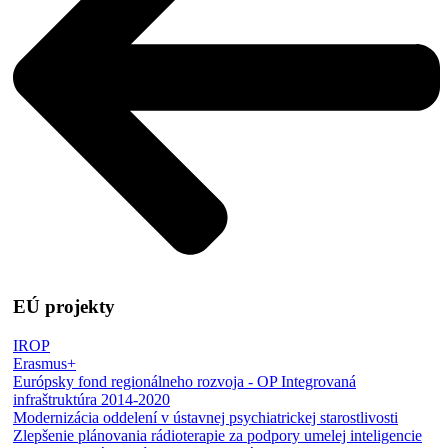
EÚ projekty
IROP
Erasmus+
Európsky fond regionálneho rozvoja - OP Integrovaná
infraštruktúra 2014-2020
Modernizácia oddelení v ústavnej psychiatrickej starostlivosti
Zlepšenie plánovania rádioterapie za podpory umelej inteligencie