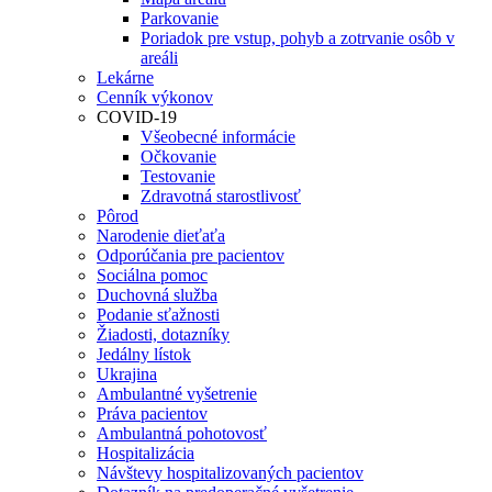
Parkovanie
Poriadok pre vstup, pohyb a zotrvanie osôb v
areáli
Lekárne
Cenník výkonov
COVID-19
Všeobecné informácie
Očkovanie
Testovanie
Zdravotná starostlivosť
Pôrod
Narodenie dieťaťa
Odporúčania pre pacientov
Sociálna pomoc
Duchovná služba
Podanie sťažnosti
Žiadosti, dotazníky
Jedálny lístok
Ukrajina
Ambulantné vyšetrenie
Práva pacientov
Ambulantná pohotovosť
Hospitalizácia
Návštevy hospitalizovaných pacientov