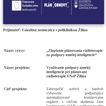
Prijímateľ: Fakultná nemocnica s poliklinikou Žilina
Názov výzvy:
„Zlepšenie plánovania rádioterapie
za podpory umelej inteligencie“
Názov projektu:
Využívanie podpory umelej
inteligencie pri plánovaní
rádioterapie FNsP Žilina
Cieľ projektu:
Zabezpečiť softvér a hardvér
vybavenie podporujúce
automatizované kontúrovanie
orgánov s cieľom skrátenia času
kontúrovania OAR a zvýšenia kvality