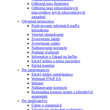
Odborná prax študentov
Odborná prax zdravotníckych
pracovníkov iných zdravotníckych
zariadení
Otvorená nemocnica
Poskytovanie informácií podľa
infozákona
Verejné obstarávanie
Zverejnenie faktúr
Zverejnenie zmlúv
Nahlasovanie korupcie
Podanie sťažnosti
Informácie o čakaní na liečbu
Etický kódex a práva pacientov
Etická komisia
Pre zamestnancov
Etický kódex zamestnanca
Webmail FNsP ZA
Intranet
Nahlasovanie korupcie
Regionálna komora sestier a pôrodných
asistentiek
Pre dodávateľov
Údaje o organizácii
Všeobecné obchodné podmienky