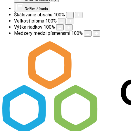
Režim čítania
Škálovanie obsahu
100
%
Veľkosť písma
100
%
Výška riadkov
100
%
Medzery medzi písmenami
100
%