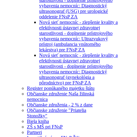
starostlivosti - doplnenie prístrojového
vybavenia nemocníc: Diagnostický
ultrasonograf (USG) pre urologické
oddelenie FNsP ZA
Nová sieť nemocníc - zlepšenie kvality a
efektívnosti ústavnej zdravotnej
starostlivosti - doplnenie prístrojového
vybavenia nemocníc: Ultrazvukový
prístroj (ambulancia vnútorného
lekárstva) pre FNsP ZA
Nová sieť nemocníc - zlepšenie kvality a
efektívnosti ústavnej zdravotnej
starostlivosti - doplnenie prístrojového
vybavenia nemocníc: Diagnostický
ultrasonograf (gynekológia a
pôrodníctvo) pre FNsP ZA
Register ponúkaného majetku štátu
Občianske združenie Naša žilinská
nemocnica
Občianske združenia - 2 % z dane
Občianske združenie "Priatelia
Stonožky"
Biela kniha
ZŠ s MŠ pri FNsP
Partneri