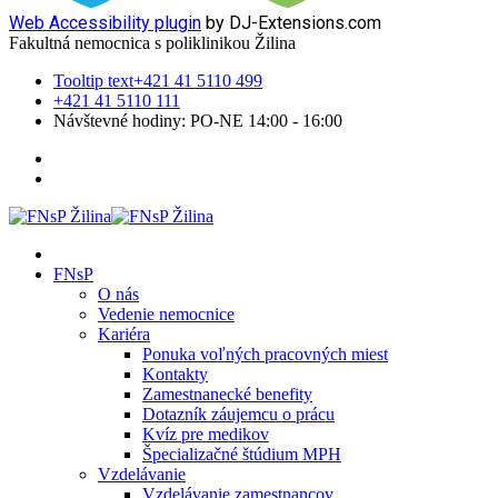
Web Accessibility plugin
by DJ-Extensions.com
Fakultná nemocnica s poliklinikou Žilina
Tooltip text
+421 41 5110 499
+421 41 5110 111
Návštevné hodiny: PO-NE 14:00 - 16:00
FNsP
O nás
Vedenie nemocnice
Kariéra
Ponuka voľných pracovných miest
Kontakty
Zamestnanecké benefity
Dotazník záujemcu o prácu
Kvíz pre medikov
Špecializačné štúdium MPH
Vzdelávanie
Vzdelávanie zamestnancov