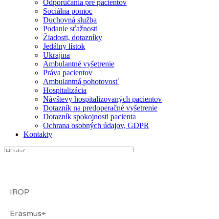
Odporúčania pre pacientov
Sociálna pomoc
Duchovná služba
Podanie sťažnosti
Žiadosti, dotazníky
Jedálny lístok
Ukrajina
Ambulantné vyšetrenie
Práva pacientov
Ambulantná pohotovosť
Hospitalizácia
Návštevy hospitalizovaných pacientov
Dotazník na predoperačné vyšetrenie
Dotazník spokojnosti pacienta
Ochrana osobných údajov, GDPR
Kontakty
IROP
Erasmus+