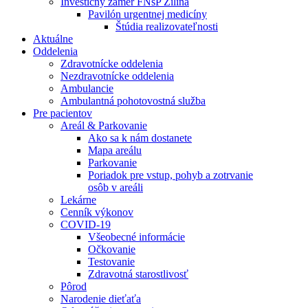
Investičný zámer FNsP Žilina
Pavilón urgentnej medicíny
Štúdia realizovateľnosti
Aktuálne
Oddelenia
Zdravotnícke oddelenia
Nezdravotnícke oddelenia
Ambulancie
Ambulantná pohotovostná služba
Pre pacientov
Areál & Parkovanie
Ako sa k nám dostanete
Mapa areálu
Parkovanie
Poriadok pre vstup, pohyb a zotrvanie
osôb v areáli
Lekárne
Cenník výkonov
COVID-19
Všeobecné informácie
Očkovanie
Testovanie
Zdravotná starostlivosť
Pôrod
Narodenie dieťaťa