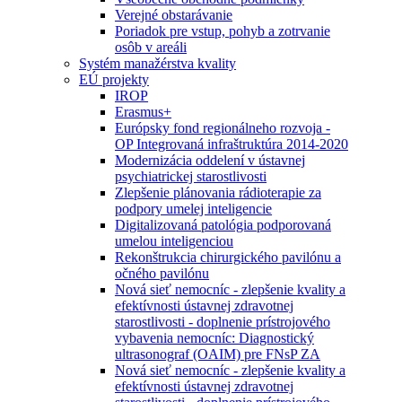
Verejné obstarávanie
Poriadok pre vstup, pohyb a zotrvanie
osôb v areáli
Systém manažérstva kvality
EÚ projekty
IROP
Erasmus+
Európsky fond regionálneho rozvoja -
OP Integrovaná infraštruktúra 2014-2020
Modernizácia oddelení v ústavnej
psychiatrickej starostlivosti
Zlepšenie plánovania rádioterapie za
podpory umelej inteligencie
Digitalizovaná patológia podporovaná
umelou inteligenciou
Rekonštrukcia chirurgického pavilónu a
očného pavilónu
Nová sieť nemocníc - zlepšenie kvality a
efektívnosti ústavnej zdravotnej
starostlivosti - doplnenie prístrojového
vybavenia nemocníc: Diagnostický
ultrasonograf (OAIM) pre FNsP ZA
Nová sieť nemocníc - zlepšenie kvality a
efektívnosti ústavnej zdravotnej