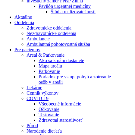
Investičný zámer FNsP Žilina
Pavilón urgentnej medicíny
Štúdia realizovateľnosti
Aktuálne
Oddelenia
Zdravotnícke oddelenia
Nezdravotnícke oddelenia
Ambulancie
Ambulantná pohotovostná služba
Pre pacientov
Areál & Parkovanie
Ako sa k nám dostanete
Mapa areálu
Parkovanie
Poriadok pre vstup, pohyb a zotrvanie
osôb v areáli
Lekárne
Cenník výkonov
COVID-19
Všeobecné informácie
Očkovanie
Testovanie
Zdravotná starostlivosť
Pôrod
Narodenie dieťaťa