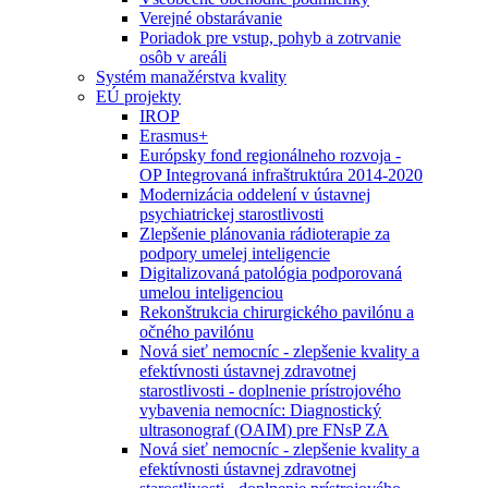
Verejné obstarávanie
Poriadok pre vstup, pohyb a zotrvanie
osôb v areáli
Systém manažérstva kvality
EÚ projekty
IROP
Erasmus+
Európsky fond regionálneho rozvoja -
OP Integrovaná infraštruktúra 2014-2020
Modernizácia oddelení v ústavnej
psychiatrickej starostlivosti
Zlepšenie plánovania rádioterapie za
podpory umelej inteligencie
Digitalizovaná patológia podporovaná
umelou inteligenciou
Rekonštrukcia chirurgického pavilónu a
očného pavilónu
Nová sieť nemocníc - zlepšenie kvality a
efektívnosti ústavnej zdravotnej
starostlivosti - doplnenie prístrojového
vybavenia nemocníc: Diagnostický
ultrasonograf (OAIM) pre FNsP ZA
Nová sieť nemocníc - zlepšenie kvality a
efektívnosti ústavnej zdravotnej