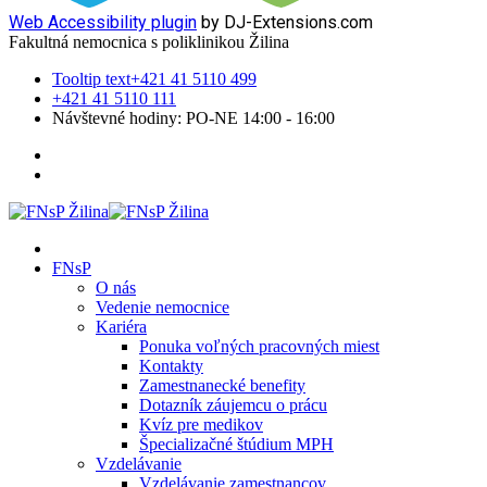
Web Accessibility plugin
by DJ-Extensions.com
Fakultná nemocnica s poliklinikou Žilina
Tooltip text
+421 41 5110 499
+421 41 5110 111
Návštevné hodiny: PO-NE 14:00 - 16:00
FNsP
O nás
Vedenie nemocnice
Kariéra
Ponuka voľných pracovných miest
Kontakty
Zamestnanecké benefity
Dotazník záujemcu o prácu
Kvíz pre medikov
Špecializačné štúdium MPH
Vzdelávanie
Vzdelávanie zamestnancov