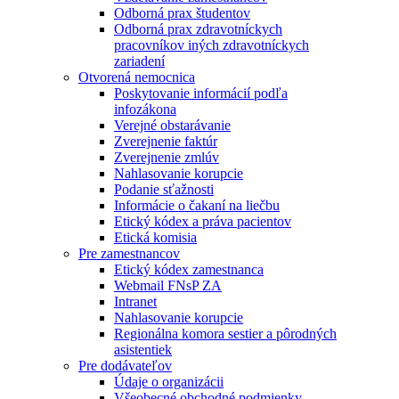
Odborná prax študentov
Odborná prax zdravotníckych
pracovníkov iných zdravotníckych
zariadení
Otvorená nemocnica
Poskytovanie informácií podľa
infozákona
Verejné obstarávanie
Zverejnenie faktúr
Zverejnenie zmlúv
Nahlasovanie korupcie
Podanie sťažnosti
Informácie o čakaní na liečbu
Etický kódex a práva pacientov
Etická komisia
Pre zamestnancov
Etický kódex zamestnanca
Webmail FNsP ZA
Intranet
Nahlasovanie korupcie
Regionálna komora sestier a pôrodných
asistentiek
Pre dodávateľov
Údaje o organizácii
Všeobecné obchodné podmienky