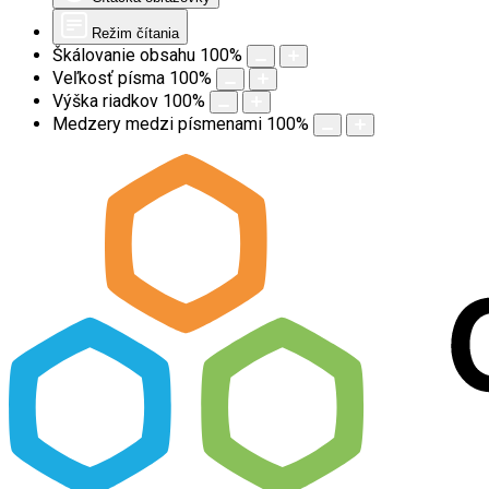
Režim čítania
Škálovanie obsahu
100
%
Veľkosť písma
100
%
Výška riadkov
100
%
Medzery medzi písmenami
100
%