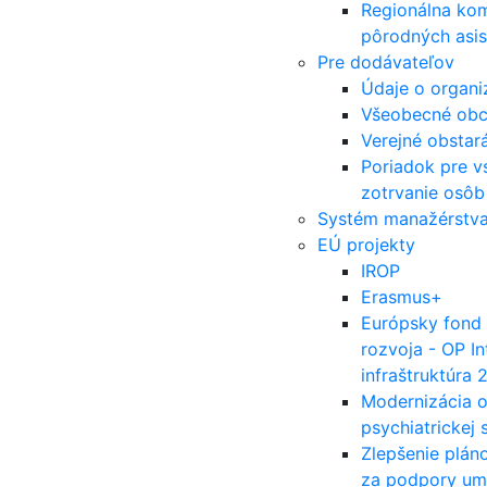
Regionálna kom
pôrodných asis
Pre dodávateľov
Údaje o organi
Všeobecné ob
Verejné obstar
Poriadok pre v
zotrvanie osôb 
Systém manažérstva 
EÚ projekty
IROP
Erasmus+
Európsky fond 
rozvoja - OP I
infraštruktúra
Modernizácia o
psychiatrickej s
Zlepšenie plán
za podpory ume