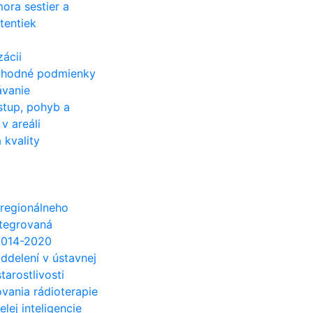
ora sestier a
tentiek
zácii
chodné podmienky
ávanie
stup, pohyb a
v areáli
kvality
regionálneho
ntegrovaná
 2014-2020
ddelení v ústavnej
tarostlivosti
ovania rádioterapie
lej inteligencie