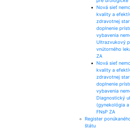
pre urologické
Nová sieť nemo
kvality a efekt
zdravotnej star
doplnenie prís
vybavenia nem
Ultrazvukový p
vnútorného lek
ZA
Nová sieť nemo
kvality a efekt
zdravotnej star
doplnenie prís
vybavenia nem
Diagnostický u
(gynekológia a
FNsP ZA
Register ponúkanéh
štátu