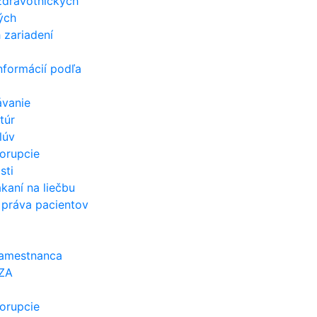
zdravotníckych
ých
 zariadení
a
nformácií podľa
ávanie
túr
lúv
orupcie
sti
kaní na liečbu
 práva pacientov
zamestnanca
 ZA
orupcie