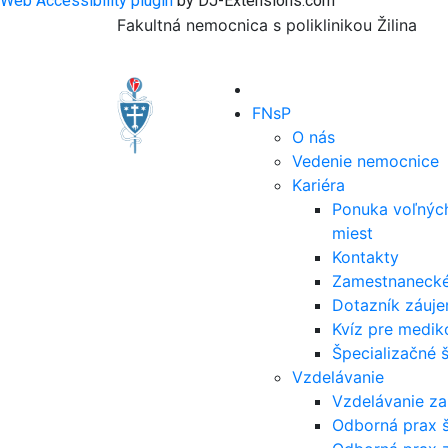
Web Accessibility plugin
by DJ-Extensions.com
Fakultná nemocnica s poliklinikou Žilina
FNsP
O nás
Vedenie nemocnice
Kariéra
Ponuka voľnýc
miest
Kontakty
Zamestnanecké
Dotazník záuj
Kvíz pre medik
Špecializačné
Vzdelávanie
Vzdelávanie z
Odborná prax 