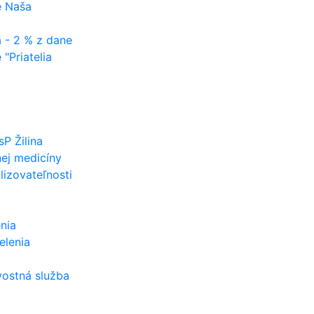
e Naša
 - 2 % z dane
"Priatelia
P Žilina
nej medicíny
lizovateľnosti
nia
elenia
ostná služba