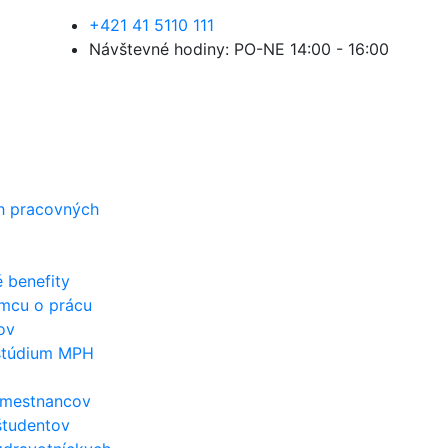
+421 41 5110 111
Návštevné hodiny: PO-NE 14:00 - 16:00
h pracovných
 benefity
emcu o prácu
ov
 štúdium MPH
amestnancov
študentov