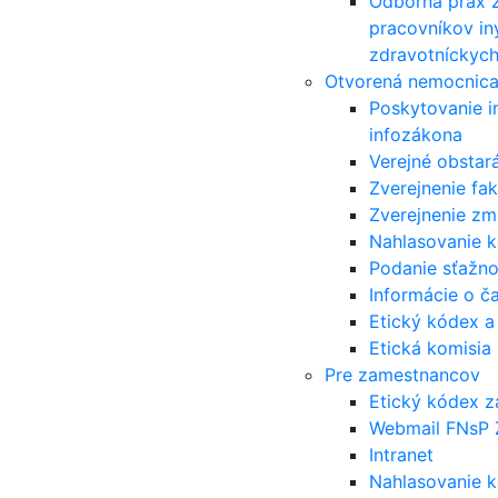
Odborná prax 
pracovníkov in
zdravotníckych
Otvorená nemocnic
Poskytovanie i
infozákona
Verejné obstar
Zverejnenie fak
Zverejnenie zm
Nahlasovanie k
Podanie sťažno
Informácie o ča
Etický kódex a
Etická komisia
Pre zamestnancov
Etický kódex 
Webmail FNsP
Intranet
Nahlasovanie k