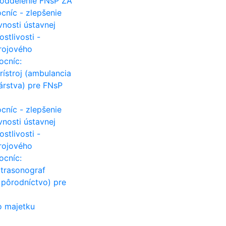
 oddelenie FNsP ZA
cníc - zlepšenie
ívnosti ústavnej
ostlivosti -
trojového
ocníc:
rístroj (ambulancia
árstva) pre FNsP
cníc - zlepšenie
ívnosti ústavnej
ostlivosti -
trojového
ocníc:
ltrasonograf
 pôrodníctvo) pre
o majetku