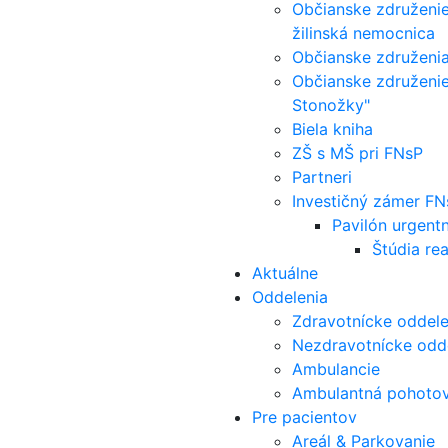
Občianske združeni
žilinská nemocnica
Občianske združenia
Občianske združenie 
Stonožky"
Biela kniha
ZŠ s MŠ pri FNsP
Partneri
Investičný zámer FNs
Pavilón urgent
Štúdia rea
Aktuálne
Oddelenia
Zdravotnícke oddele
Nezdravotnícke odd
Ambulancie
Ambulantná pohotov
Pre pacientov
Areál & Parkovanie