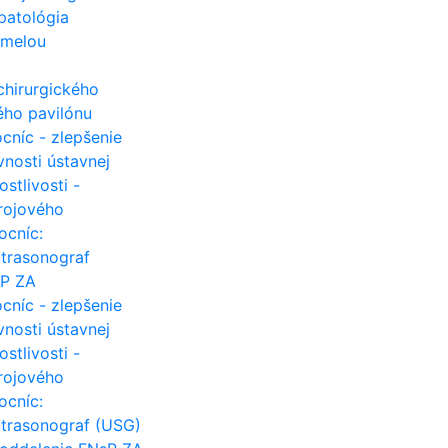
patológia
umelou
chirurgického
ého pavilónu
cníc - zlepšenie
ívnosti ústavnej
ostlivosti -
trojového
ocníc:
ltrasonograf
sP ZA
cníc - zlepšenie
ívnosti ústavnej
ostlivosti -
trojového
ocníc:
ltrasonograf (USG)