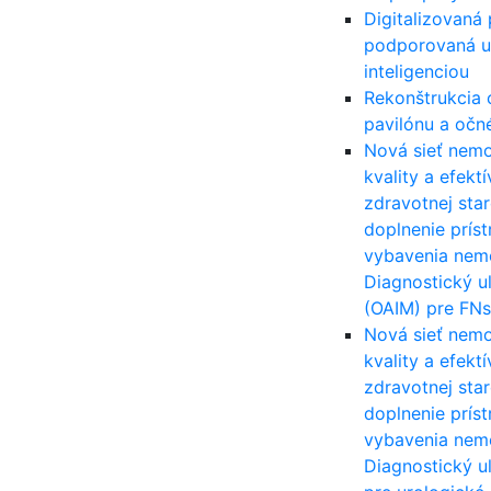
Digitalizovaná 
podporovaná 
inteligenciou
Rekonštrukcia 
pavilónu a očn
Nová sieť nemo
kvality a efekt
zdravotnej star
doplnenie prís
vybavenia nem
Diagnostický u
(OAIM) pre FN
Nová sieť nemo
kvality a efekt
zdravotnej star
doplnenie prís
vybavenia nem
Diagnostický u