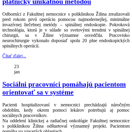
platničky unikátnou metódou
Odborníci z Fakultnej nemocnice s poliklinikou Žilina zrealizovali
pred rokom prvú operáciu pomocou najmodernejšej, minimálne
invazívnej liečebnej metódy – spinálnej endoskopie. Pokroková
technológia, ktorá je v súlade so svetovými trendmi v spinálnej
chirurgii, sa v Žiline významne osvedčila. Pracovisko
neurochirurgie vykonalo doposiaľ spolu 20 plne endoskopických
spinálnych operácií.
Čítať ďalej...
23
jan
Sociálni pracovníci pomáhajú pacientom
orientovať sa v systéme
Pacienti hospitalizovaní v nemocnici prechádzajú náročným
obdobím, kedy okrem pomoci lekárov potrebujú aj pomoc
sociálnych pracovníkov.
Na oddelení klinickej a radiačnej onkológie Fakultnej nemocnice
s poliklinikou Žilina odštartoval významný projekt. Pacientom
pomáha vo viacerých oblastiach.