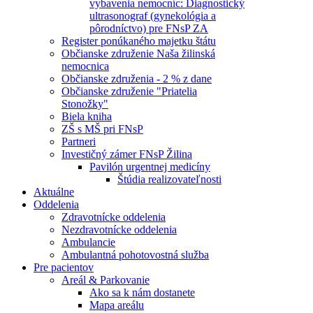
vybavenia nemocníc: Diagnostický
ultrasonograf (gynekológia a
pôrodníctvo) pre FNsP ZA
Register ponúkaného majetku štátu
Občianske združenie Naša žilinská
nemocnica
Občianske združenia - 2 % z dane
Občianske združenie "Priatelia
Stonožky"
Biela kniha
ZŠ s MŠ pri FNsP
Partneri
Investičný zámer FNsP Žilina
Pavilón urgentnej medicíny
Štúdia realizovateľnosti
Aktuálne
Oddelenia
Zdravotnícke oddelenia
Nezdravotnícke oddelenia
Ambulancie
Ambulantná pohotovostná služba
Pre pacientov
Areál & Parkovanie
Ako sa k nám dostanete
Mapa areálu