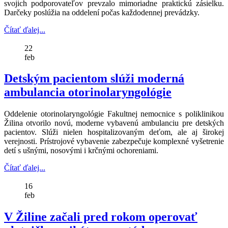
svojich podporovateľov prevzalo mimoriadne praktickú zásielku.
Darčeky poslúžia na oddelení počas každodennej prevádzky.
Čítať ďalej...
22
feb
Detským pacientom slúži moderná
ambulancia otorinolaryngológie
Oddelenie otorinolaryngológie Fakultnej nemocnice s poliklinikou
Žilina otvorilo novú, moderne vybavenú ambulanciu pre detských
pacientov. Slúži nielen hospitalizovaným deťom, ale aj širokej
verejnosti. Prístrojové vybavenie zabezpečuje komplexné vyšetrenie
detí s ušnými, nosovými i krčnými ochoreniami.
Čítať ďalej...
16
feb
V Žiline začali pred rokom operovať