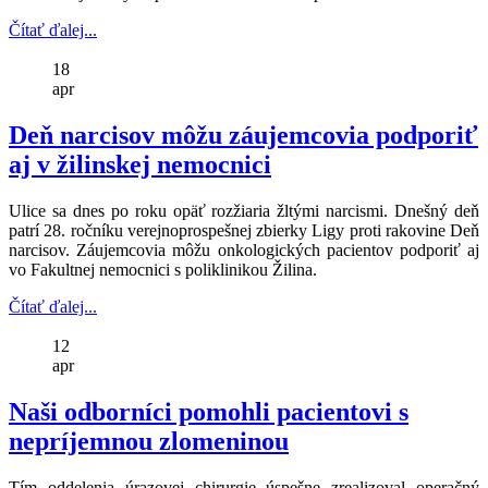
Čítať ďalej...
18
apr
Deň narcisov môžu záujemcovia podporiť
aj v žilinskej nemocnici
Ulice sa dnes po roku opäť rozžiaria žltými narcismi. Dnešný deň
patrí 28. ročníku verejnoprospešnej zbierky Ligy proti rakovine Deň
narcisov. Záujemcovia môžu onkologických pacientov podporiť aj
vo Fakultnej nemocnici s poliklinikou Žilina.
Čítať ďalej...
12
apr
Naši odborníci pomohli pacientovi s
nepríjemnou zlomeninou
Tím oddelenia úrazovej chirurgie úspešne zrealizoval operačný