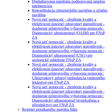
Digitalizovaná patológia podporovaná umelou
inteligenciou
Rekonštrukcia chirurgického pavilónu a očného
pavilónu
Nová sieť nemocníc - zlepšenie kvality a
efektívnosti ústavnej zdravotnej starostlivosti -
doplnenie prístrojového vybavenia nemocníc:
Diagnostický ultrasonograf (OAIM) pre FNsP
ZA
Nová sieť nemocníc - zlepšenie kvality a
efektívnosti ústavnej zdravotnej starostlivosti -
doplnenie prístrojového vybavenia nemocníc:
Diagnostický ultrasonograf (USG) pre
urologické oddelenie FNsP ZA
Nová sieť nemocníc - zlepšenie kvality a
efektívnosti ústavnej zdravotnej starostlivosti -
doplnenie prístrojového vybavenia nemocníc:
Ultrazvukový prístroj (ambulancia vnútorného
lekárstva) pre FNsP ZA
Nová sieť nemocníc - zlepšenie kvality a
efektívnosti ústavnej zdravotnej starostlivosti -
doplnenie prístrojového vybavenia nemocníc:
Diagnostický ultrasonograf (gynekológia a
pôrodníctvo) pre FNsP ZA
Register ponúkaného majetku štátu