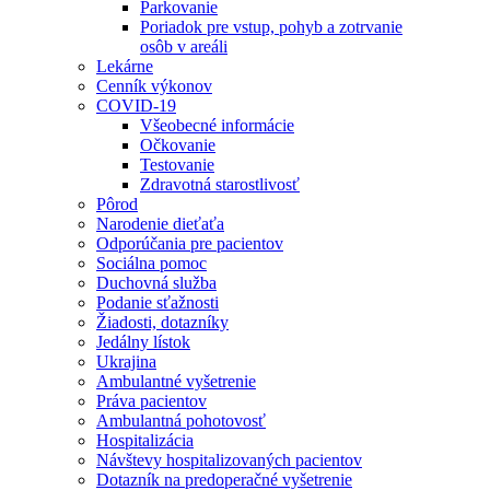
Parkovanie
Poriadok pre vstup, pohyb a zotrvanie
osôb v areáli
Lekárne
Cenník výkonov
COVID-19
Všeobecné informácie
Očkovanie
Testovanie
Zdravotná starostlivosť
Pôrod
Narodenie dieťaťa
Odporúčania pre pacientov
Sociálna pomoc
Duchovná služba
Podanie sťažnosti
Žiadosti, dotazníky
Jedálny lístok
Ukrajina
Ambulantné vyšetrenie
Práva pacientov
Ambulantná pohotovosť
Hospitalizácia
Návštevy hospitalizovaných pacientov
Dotazník na predoperačné vyšetrenie