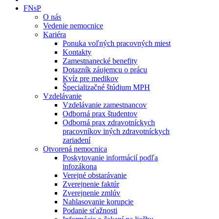
FNsP
O nás
Vedenie nemocnice
Kariéra
Ponuka voľných pracovných miest
Kontakty
Zamestnanecké benefity
Dotazník záujemcu o prácu
Kvíz pre medikov
Špecializačné štúdium MPH
Vzdelávanie
Vzdelávanie zamestnancov
Odborná prax študentov
Odborná prax zdravotníckych
pracovníkov iných zdravotníckych
zariadení
Otvorená nemocnica
Poskytovanie informácií podľa
infozákona
Verejné obstarávanie
Zverejnenie faktúr
Zverejnenie zmlúv
Nahlasovanie korupcie
Podanie sťažnosti