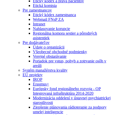
Etický kódex a práva pacientov
Etická komisia
Pre zamestnancov
Etický kódex zamestnanca
Webmail FNsP ZA
Intranet
Nahlasovanie korupcie
Regionálna komora sestier a pôrodných
asistentiek
Pre dodávateľov
Údaje o organizácii
Všeobecné obchodné podmienky
Verejné obstarávanie
Poriadok pre vstup, pohyb a zotrvanie osôb v
areáli
Systém manažérstva kvality
EÚ projekty
IROP
Erasmus+
Európsky fond regionálneho rozvoja - OP
Integrovaná infraštruktúra 2014-2020
Modernizácia oddelení v ústavnej psychiatrickej
starostlivosti
Zlepšenie plánovania rádioterapie za podpory
umelej inteligencie