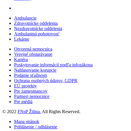
Ambulancie
Zdravotnícke oddelenia
Nezdravotnícke oddelenia
Ambulantná pohotovosť
Lekárne
Otvorená nemocnica
Verejné obstarávanie
Kariéra
Poskytovanie informácií podľa infozákona
Nahlasovanie korupcie
Podanie sťažnosti
Ochrana osobných údajov, GDPR
EÚ projekty
Pre zamestnancov
Partneri nemocnice
Pre médiá
© 2022
FNsP Žilina.
All Rights Reserved.
Mapa stránok
Prihlásenie / odhlásenie