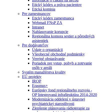
Informácie o čakaní na liečbu
Etický kódex a práva pacientov
Etická komisia
Pre zamestnancov
Etický kódex zamestnanca
Webmail FNsP ZA
Intranet
Nahlasovanie korupcie
Regionálna komora sestier a pôrodných
asistentiek
Pre dodávateľov
Údaje o organizácii
Všeobecné obchodné podmienky
Verejné obstarávanie
Poriadok pre vstup, pohyb a zotrvanie
osôb v areáli
Systém manažérstva kvality
EÚ projekty
IROP
Erasmus+
Európsky fond regionálneho rozvoja -
OP Integrovaná infraštruktúra 2014-2020
Modernizácia oddelení v ústavnej
psychiatrickej starostlivosti
Zlepšenie plánovania rádioterapie za