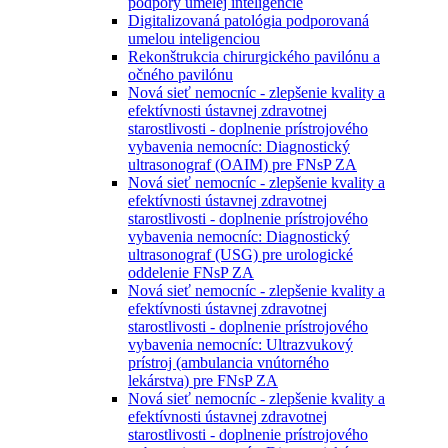
podpory umelej inteligencie
Digitalizovaná patológia podporovaná
umelou inteligenciou
Rekonštrukcia chirurgického pavilónu a
očného pavilónu
Nová sieť nemocníc - zlepšenie kvality a
efektívnosti ústavnej zdravotnej
starostlivosti - doplnenie prístrojového
vybavenia nemocníc: Diagnostický
ultrasonograf (OAIM) pre FNsP ZA
Nová sieť nemocníc - zlepšenie kvality a
efektívnosti ústavnej zdravotnej
starostlivosti - doplnenie prístrojového
vybavenia nemocníc: Diagnostický
ultrasonograf (USG) pre urologické
oddelenie FNsP ZA
Nová sieť nemocníc - zlepšenie kvality a
efektívnosti ústavnej zdravotnej
starostlivosti - doplnenie prístrojového
vybavenia nemocníc: Ultrazvukový
prístroj (ambulancia vnútorného
lekárstva) pre FNsP ZA
Nová sieť nemocníc - zlepšenie kvality a
efektívnosti ústavnej zdravotnej
starostlivosti - doplnenie prístrojového