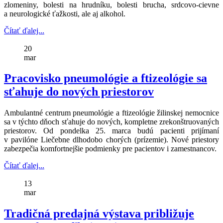
zlomeniny, bolesti na hrudníku, bolesti brucha, srdcovo-cievne
a neurologické ťažkosti, ale aj alkohol.
Čítať ďalej...
20
mar
Pracovisko pneumológie a ftizeológie sa
sťahuje do nových priestorov
Ambulantné centrum pneumológie a ftizeológie žilinskej nemocnice
sa v týchto dňoch sťahuje do nových, kompletne zrekonštruovaných
priestorov. Od pondelka 25. marca budú pacienti prijímaní
v pavilóne Liečebne dlhodobo chorých (prízemie). Nové priestory
zabezpečia komfortnejšie podmienky pre pacientov i zamestnancov.
Čítať ďalej...
13
mar
Tradičná predajná výstava približuje