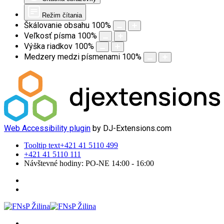
Režim čítania
Škálovanie obsahu
100
%
Veľkosť písma
100
%
Výška riadkov
100
%
Medzery medzi písmenami
100
%
Web Accessibility plugin
by DJ-Extensions.com
Tooltip text
+421 41 5110 499
+421 41 5110 111
Návštevné hodiny: PO-NE 14:00 - 16:00