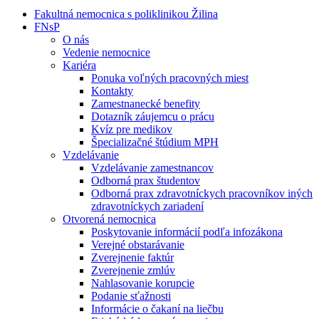
Fakultná nemocnica s poliklinikou Žilina
FNsP
O nás
Vedenie nemocnice
Kariéra
Ponuka voľných pracovných miest
Kontakty
Zamestnanecké benefity
Dotazník záujemcu o prácu
Kvíz pre medikov
Špecializačné štúdium MPH
Vzdelávanie
Vzdelávanie zamestnancov
Odborná prax študentov
Odborná prax zdravotníckych pracovníkov iných
zdravotníckych zariadení
Otvorená nemocnica
Poskytovanie informácií podľa infozákona
Verejné obstarávanie
Zverejnenie faktúr
Zverejnenie zmlúv
Nahlasovanie korupcie
Podanie sťažnosti
Informácie o čakaní na liečbu