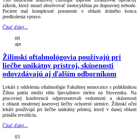
zákrok, ktorý musel absolvovať motocyklista po dopravnej nehode.
Pacient mal komplexné poranenie v oblasti dolného konca
predkolenia vpravo.
Čítať ďalej...
09
apr
Žilinskí oftalmológovia používajú pri
liečbe unikátny prístroj, skúsenosti
odovzdávajú aj ďalším odborníkom
Lekári z oddelenia oftalmológie Fakultnej nemocnice s poliklinikou
Žilina patria medzi elitu špecialistov nielen na Slovensku. Na
pracovnej konferencii odprezentovali vedomosti a skúsenosti
z oblasti modernej laserovej liečby ochorení sietnice. Žilinskí oční
lekári používajú pri liečbe unikátny prístroj, ktorý v danej oblasti
prináša revolúciu.
Čítať ďalej...
03