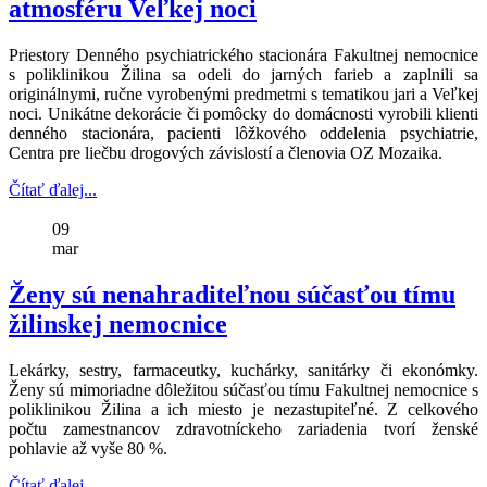
atmosféru Veľkej noci
Priestory Denného psychiatrického stacionára Fakultnej nemocnice
s poliklinikou Žilina sa odeli do jarných farieb a zaplnili sa
originálnymi, ručne vyrobenými predmetmi s tematikou jari a Veľkej
noci. Unikátne dekorácie či pomôcky do domácnosti vyrobili klienti
denného stacionára, pacienti lôžkového oddelenia psychiatrie,
Centra pre liečbu drogových závislostí a členovia OZ Mozaika.
Čítať ďalej...
09
mar
Ženy sú nenahraditeľnou súčasťou tímu
žilinskej nemocnice
Lekárky, sestry, farmaceutky, kuchárky, sanitárky či ekonómky.
Ženy sú mimoriadne dôležitou súčasťou tímu Fakultnej nemocnice s
poliklinikou Žilina a ich miesto je nezastupiteľné. Z celkového
počtu zamestnancov zdravotníckeho zariadenia tvorí ženské
pohlavie až vyše 80 %.
Čítať ďalej...