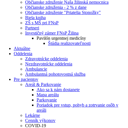
Občianske združenie Naša žilinská nemocnica
Občianske združenia - 2 % z dane
Občianske združenie "Priatelia Stonožky"
Biela kniha
ZŠ s MŠ pri FNsP
Partneri
Investičný zámer FNsP Žilina
Pavilón urgentnej medicíny
Štúdia realizovateľnosti
Aktuálne
Oddelenia
Zdravotnícke oddelenia
Nezdravotnícke oddelenia
Ambulancie
Ambulantná pohotovostná služba
Pre pacientov
Areál & Parkovanie
Ako sa k nám dostanete
Mapa areálu
Parkovanie
Poriadok pre vstup, pohyb a zotrvanie osôb v
areáli
Lekárne
Cenník výkonov
COVID-19