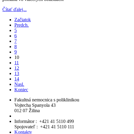
Čítať ďalej...
Začiatok
Predch.
5
6
7
8
9
10
11
12
13
14
Nasl.
Koniec
Fakultná nemocnica s poliklinikou
Vojtecha Spanyola 43
012 07 Žilina
Informátor : +421 41 5110 499
Spojovateľ : +421 41 5110 111
Kontakty