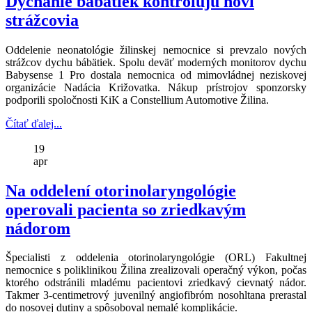
Dýchanie bábätiek kontrolujú noví
strážcovia
Oddelenie neonatológie žilinskej nemocnice si prevzalo nových
strážcov dychu bábätiek. Spolu deväť moderných monitorov dychu
Babysense 1 Pro dostala nemocnica od mimovládnej neziskovej
organizácie Nadácia Križovatka. Nákup prístrojov sponzorsky
podporili spoločnosti KiK a Constellium Automotive Žilina.
Čítať ďalej...
19
apr
Na oddelení otorinolaryngológie
operovali pacienta so zriedkavým
nádorom
Špecialisti z oddelenia otorinolaryngológie (ORL) Fakultnej
nemocnice s poliklinikou Žilina zrealizovali operačný výkon, počas
ktorého odstránili mladému pacientovi zriedkavý cievnatý nádor.
Takmer 3-centimetrový juvenilný angiofibróm nosohltana prerastal
do nosovej dutiny a spôsoboval nemalé komplikácie.