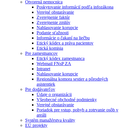
Otvorená nemocnica
Poskytovanie informácií podľa infozákona
Verejné obstarávanie
Zverejnenie faktúr
Zverejnenie zmlúv
Nahlasovanie korupcie
Podanie sťažnosti
Informácie o čakaní na liečbu
Etický kódex a práva pacientov
Etická komisia
Pre zamestnancov
Etický kódex zamestnanca
Webmail FNsP ZA
Intranet
Nahlasovanie korupcie
Regionálna komora sestier a pôrodných
asistentiek
Pre dodávateľov
Údaje o organizácii
Všeobecné obchodné podmienky
Verejné obstarávanie
Poriadok pre vstup, pohyb a zotrvanie osôb v
areáli
Systém manažérstva kvality
EÚ projekty