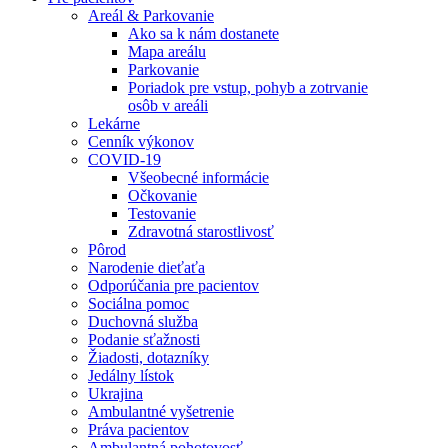
Areál & Parkovanie
Ako sa k nám dostanete
Mapa areálu
Parkovanie
Poriadok pre vstup, pohyb a zotrvanie
osôb v areáli
Lekárne
Cenník výkonov
COVID-19
Všeobecné informácie
Očkovanie
Testovanie
Zdravotná starostlivosť
Pôrod
Narodenie dieťaťa
Odporúčania pre pacientov
Sociálna pomoc
Duchovná služba
Podanie sťažnosti
Žiadosti, dotazníky
Jedálny lístok
Ukrajina
Ambulantné vyšetrenie
Práva pacientov
Ambulantná pohotovosť