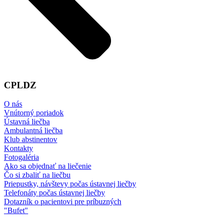
CPLDZ
O nás
Vnútorný poriadok
Ústavná liečba
Ambulantná liečba
Klub abstinentov
Kontakty
Fotogaléria
Ako sa objednať na liečenie
Čo si zbaliť na liečbu
Priepustky, návštevy počas ústavnej liečby
Telefonáty počas ústavnej liečby
Dotazník o pacientovi pre príbuzných
"Bufet"