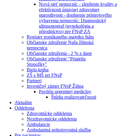
Nová sieť nemocníc - zlepšenie kvality a
efektívnosti ústavnej zdravotnej
starostlivosti - doplnenie prístrojového
vybavenia nemocníc: Diagnostický
ultrasonograf (gynekológia a
pôrodníctvo) pre FNsP ZA
Register ponúkaného majetku štátu
Občianske združenie Naša žilinská
nemocnica
Občianske združenia - 2 % z dane
Občianske združenie "Priatelia
Stonožky"
Biela kniha
ZŠ s MŠ pri FNsP
Partneri
Investičný zámer FNsP Žilina
Pavilón urgentnej medicíny
Štúdia realizovateľnosti
Aktuálne
Oddelenia
Zdravotnícke oddelenia
Nezdravotnícke oddelenia
Ambulancie
Ambulantná pohotovostná služba
Pre pacientov