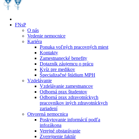
FNsP
O nás
Vedenie nemocnice
Kariéra
Ponuka voľných pracovných miest
Kontakty
Zamestnanecké benefity
Dotazník záujemcu o prácu
Kvíz pre medikov
Špecializačné štúdium MPH
Vzdelávanie
Vzdelávanie zamestnancov
Odborná prax študentov
Odborná prax zdravotníckych
pracovníkov iných zdravotníckych
zariadení
Otvorená nemocnica
Poskytovanie informácií podľa
infozákona
Verejné obstarávanie
Zverejnenie faktúr