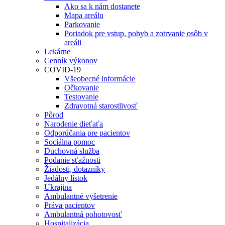
Ako sa k nám dostanete
Mapa areálu
Parkovanie
Poriadok pre vstup, pohyb a zotrvanie osôb v
areáli
Lekárne
Cenník výkonov
COVID-19
Všeobecné informácie
Očkovanie
Testovanie
Zdravotná starostlivosť
Pôrod
Narodenie dieťaťa
Odporúčania pre pacientov
Sociálna pomoc
Duchovná služba
Podanie sťažnosti
Žiadosti, dotazníky
Jedálny lístok
Ukrajina
Ambulantné vyšetrenie
Práva pacientov
Ambulantná pohotovosť
Hospitalizácia