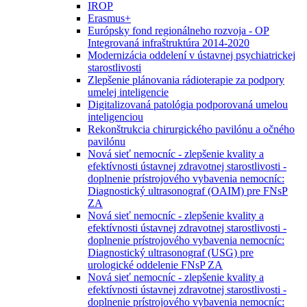
IROP
Erasmus+
Európsky fond regionálneho rozvoja - OP
Integrovaná infraštruktúra 2014-2020
Modernizácia oddelení v ústavnej psychiatrickej
starostlivosti
Zlepšenie plánovania rádioterapie za podpory
umelej inteligencie
Digitalizovaná patológia podporovaná umelou
inteligenciou
Rekonštrukcia chirurgického pavilónu a očného
pavilónu
Nová sieť nemocníc - zlepšenie kvality a
efektívnosti ústavnej zdravotnej starostlivosti -
doplnenie prístrojového vybavenia nemocníc:
Diagnostický ultrasonograf (OAIM) pre FNsP
ZA
Nová sieť nemocníc - zlepšenie kvality a
efektívnosti ústavnej zdravotnej starostlivosti -
doplnenie prístrojového vybavenia nemocníc:
Diagnostický ultrasonograf (USG) pre
urologické oddelenie FNsP ZA
Nová sieť nemocníc - zlepšenie kvality a
efektívnosti ústavnej zdravotnej starostlivosti -
doplnenie prístrojového vybavenia nemocníc: