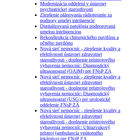
Modernizácia oddelení v ústavnej
psychiatrickej starostlivosti
Zlepšenie plánovania rádioterapie za
podpory umelej inteligencie
Digitalizovaná patológia podporovaná
umelou inteligenciou
Rekonštrukcia chirurgického pavilónu a
očného pavilónu
Nová sieť nemocníc - zlepšenie kvality a
efektívnosti ústavnej zdravotnej
starostlivosti - doplnenie prístrojového
vybavenia nemocníc: Diagnostický
ultrasonograf (OAIM) pre FNsP ZA
Nová sieť nemocníc - zlepšenie kvality a
efektívnosti ústavnej zdravotnej
starostlivosti - doplnenie prístrojového
vybavenia nemocníc: Diagnostický
ultrasonograf (USG) pre urologické
oddelenie FNsP ZA
Nová sieť nemocníc - zlepšenie kvality a
efektívnosti ústavnej zdravotnej
starostlivosti - doplnenie prístrojového
vybavenia nemocníc: Ultrazvukový
prístroj (ambulancia vnútorného
lekárstva) pre FNsP ZA