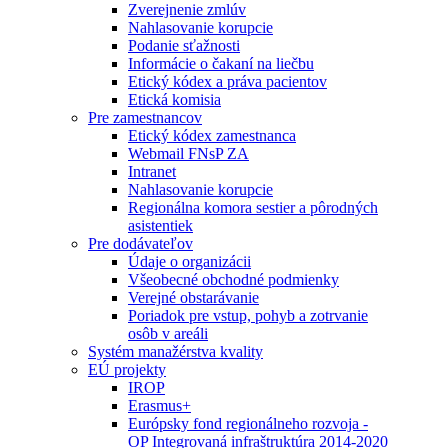
Zverejnenie zmlúv
Nahlasovanie korupcie
Podanie sťažnosti
Informácie o čakaní na liečbu
Etický kódex a práva pacientov
Etická komisia
Pre zamestnancov
Etický kódex zamestnanca
Webmail FNsP ZA
Intranet
Nahlasovanie korupcie
Regionálna komora sestier a pôrodných
asistentiek
Pre dodávateľov
Údaje o organizácii
Všeobecné obchodné podmienky
Verejné obstarávanie
Poriadok pre vstup, pohyb a zotrvanie
osôb v areáli
Systém manažérstva kvality
EÚ projekty
IROP
Erasmus+
Európsky fond regionálneho rozvoja -
OP Integrovaná infraštruktúra 2014-2020