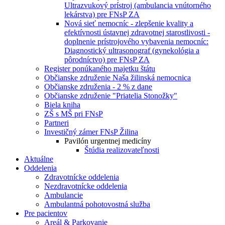
Ultrazvukový prístroj (ambulancia vnútorného
lekárstva) pre FNsP ZA
Nová sieť nemocníc - zlepšenie kvality a
efektívnosti ústavnej zdravotnej starostlivosti -
doplnenie prístrojového vybavenia nemocníc:
Diagnostický ultrasonograf (gynekológia a
pôrodníctvo) pre FNsP ZA
Register ponúkaného majetku štátu
Občianske združenie Naša žilinská nemocnica
Občianske združenia - 2 % z dane
Občianske združenie "Priatelia Stonožky"
Biela kniha
ZŠ s MŠ pri FNsP
Partneri
Investičný zámer FNsP Žilina
Pavilón urgentnej medicíny
Štúdia realizovateľnosti
Aktuálne
Oddelenia
Zdravotnícke oddelenia
Nezdravotnícke oddelenia
Ambulancie
Ambulantná pohotovostná služba
Pre pacientov
Areál & Parkovanie