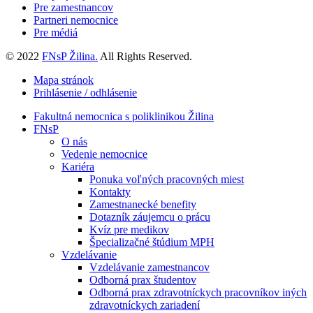
Pre zamestnancov
Partneri nemocnice
Pre médiá
© 2022
FNsP Žilina.
All Rights Reserved.
Mapa stránok
Prihlásenie / odhlásenie
Fakultná nemocnica s poliklinikou Žilina
FNsP
O nás
Vedenie nemocnice
Kariéra
Ponuka voľných pracovných miest
Kontakty
Zamestnanecké benefity
Dotazník záujemcu o prácu
Kvíz pre medikov
Špecializačné štúdium MPH
Vzdelávanie
Vzdelávanie zamestnancov
Odborná prax študentov
Odborná prax zdravotníckych pracovníkov iných
zdravotníckych zariadení