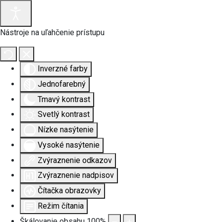
Nástroje na uľahčenie prístupu
Inverzné farby
Jednofarebný
Tmavý kontrast
Svetlý kontrast
Nízke nasýtenie
Vysoké nasýtenie
Zvýraznenie odkazov
Zvýraznenie nadpisov
Čítačka obrazovky
Režim čítania
Škálovanie obsahu
100
%